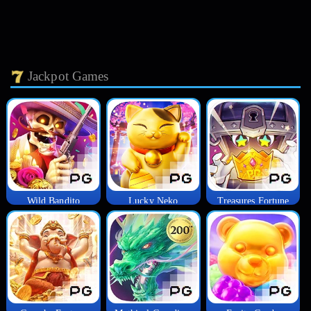
Jackpot Games
Wild Bandito
Lucky Neko
Treasures Fortune