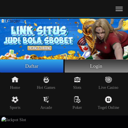
Beranda
Slot Online
Live Casino
Sportsbook
Arcade
Togel Online
Daftar
Login
Poker
Whatsapp
Home
Hot Games
Slots
Live Casino
Telegram
Sports
Arcade
Poker
Togel Online
Livechat