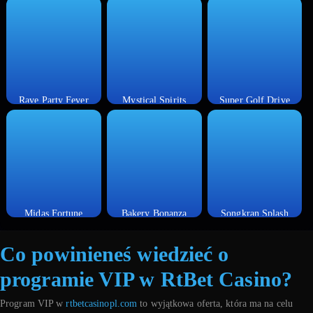
Rave Party Fever
Mystical Spirits
Super Golf Drive
Midas Fortune
Bakery Bonanza
Songkran Splash
Co powinieneś wiedzieć o
programie VIP w RtBet Casino?
Program VIP w
rtbetcasinopl.com
to wyjątkowa oferta, która ma na celu