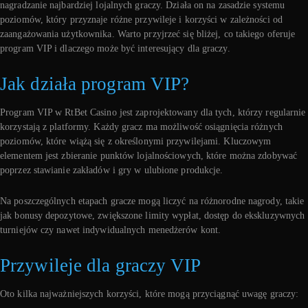
nagradzanie najbardziej lojalnych graczy. Działa on na zasadzie systemu
poziomów, który przyznaje różne przywileje i korzyści w zależności od
zaangażowania użytkownika. Warto przyjrzeć się bliżej, co takiego oferuje
program VIP i dlaczego może być interesujący dla graczy.
Jak działa program VIP?
Program VIP w RtBet Casino jest zaprojektowany dla tych, którzy regularnie
korzystają z platformy. Każdy gracz ma możliwość osiągnięcia różnych
poziomów, które wiążą się z określonymi przywilejami. Kluczowym
elementem jest zbieranie punktów lojalnościowych, które można zdobywać
poprzez stawianie zakładów i gry w ulubione produkcje.
Na poszczególnych etapach gracze mogą liczyć na różnorodne nagrody, takie
jak bonusy depozytowe, zwiększone limity wypłat, dostęp do ekskluzywnych
turniejów czy nawet indywidualnych menedżerów kont.
Przywileje dla graczy VIP
Oto kilka najważniejszych korzyści, które mogą przyciągnąć uwagę graczy: