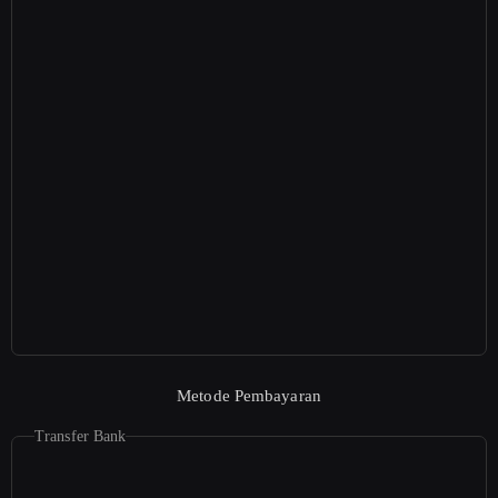
Metode Pembayaran
Transfer Bank