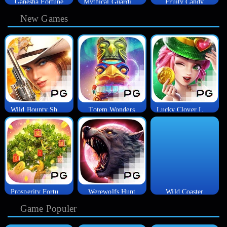
Ganesha Fortune
Mythical Guardians
Fruity Candy
New Games
Wild Bounty Showdown
Totem Wonders
Lucky Clover Lady
Prosperity Fortune Tree
Werewolfs Hunt
Wild Coaster
Game Populer