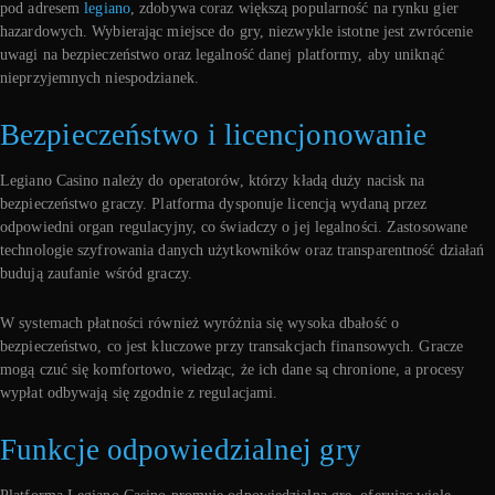
pod adresem
legiano
, zdobywa coraz większą popularność na rynku gier
hazardowych. Wybierając miejsce do gry, niezwykle istotne jest zwrócenie
uwagi na bezpieczeństwo oraz legalność danej platformy, aby uniknąć
nieprzyjemnych niespodzianek.
Bezpieczeństwo i licencjonowanie
Legiano Casino należy do operatorów, którzy kładą duży nacisk na
bezpieczeństwo graczy. Platforma dysponuje licencją wydaną przez
odpowiedni organ regulacyjny, co świadczy o jej legalności. Zastosowane
technologie szyfrowania danych użytkowników oraz transparentność działań
budują zaufanie wśród graczy.
W systemach płatności również wyróżnia się wysoka dbałość o
bezpieczeństwo, co jest kluczowe przy transakcjach finansowych. Gracze
mogą czuć się komfortowo, wiedząc, że ich dane są chronione, a procesy
wypłat odbywają się zgodnie z regulacjami.
Funkcje odpowiedzialnej gry