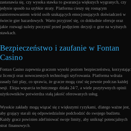
zastanawia się, czy wysoka stawka to gwarancja większych wygranych, czy
jedynie sposób na szybkie straty. Platforma cieszy się rosnącym
zainteresowaniem wśród osób szukających emocjonujących doświadczeń w
świecie gier hazardowych. Warto przyjrzeć się, co dokładnie oferuje oraz
jakie rozwagi należy poczynić przed podjęciem decyzji o grze na wyższych
stawkach.
Bezpieczeństwo i zaufanie w Fontan
Casino
Fontan Casino zapewnia graczom wysoki poziom bezpieczeństwa, korzystając
z licencji oraz nowoczesnych technologii szyfrowania. Platforma wdraża
zasady fair play, co sprawia, że gracze mogą czuć się pewnie podczas każdej
sesji. Ekipa wsparcia technicznego działa 24/7, a wiele pozytywnych opinii
użytkowników potwierdza stałą jakość oferowanych usług.
Wysokie zakłady mogą wiązać się z większymi ryzykami, dlatego ważne jest,
aby grający starali się odpowiedzialnie podchodzić do swojego budżetu.
Każdy gracz powinien zdefiniować swoje limity, aby uniknąć potencjalnych
strat finansowych.