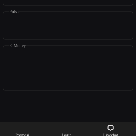
Pulsa
E-Money
©2026
DEWA186
. All rights reserved | 18+
Promosi
Login
Livechat