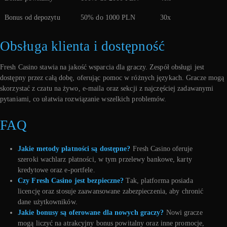
Bonus od depozytu
50% do 1000 PLN
30x
Obsługa klienta i dostępność
Fresh Casino stawia na jakość wsparcia dla graczy. Zespół obsługi jest
dostępny przez całą dobę, oferując pomoc w różnych językach. Gracze mogą
skorzystać z czatu na żywo, e-maila oraz sekcji z najczęściej zadawanymi
pytaniami, co ułatwia rozwiązanie wszelkich problemów.
FAQ
Jakie metody płatności są dostępne?
Fresh Casino oferuje
szeroki wachlarz płatności, w tym przelewy bankowe, karty
kredytowe oraz e-portfele.
Czy Fresh Casino jest bezpieczne?
Tak, platforma posiada
licencję oraz stosuje zaawansowane zabezpieczenia, aby chronić
dane użytkowników.
Jakie bonusy są oferowane dla nowych graczy?
Nowi gracze
mogą liczyć na atrakcyjny bonus powitalny oraz inne promocje,