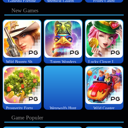
Ganesha Fortune
Mythical Guardians
Fruity Candy
New Games
Wild Bounty Showdown
Totem Wonders
Lucky Clover Lady
Prosperity Fortune Tree
Werewolfs Hunt
Wild Coaster
Game Populer