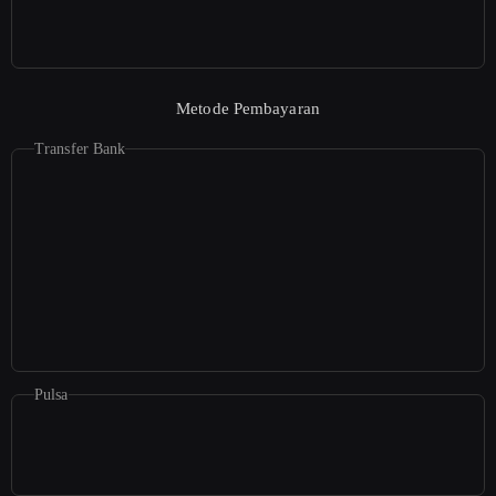
Metode Pembayaran
Transfer Bank
Pulsa