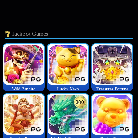
Jackpot Games
Wild Bandito
Lucky Neko
Treasures Fortune