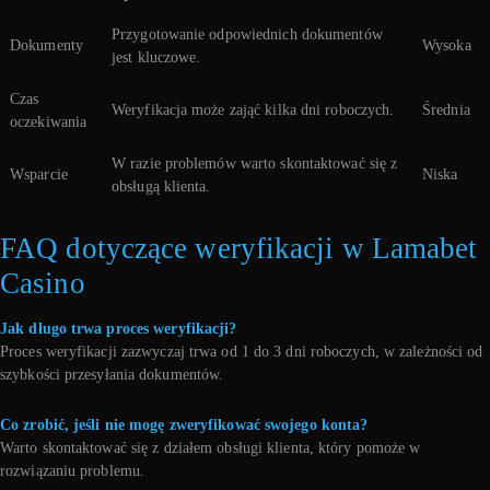
Przygotowanie odpowiednich dokumentów
Dokumenty
Wysoka
jest kluczowe.
Czas
Weryfikacja może zająć kilka dni roboczych.
Średnia
oczekiwania
W razie problemów warto skontaktować się z
Wsparcie
Niska
obsługą klienta.
FAQ dotyczące weryfikacji w Lamabet
Casino
Jak długo trwa proces weryfikacji?
Proces weryfikacji zazwyczaj trwa od 1 do 3 dni roboczych, w zależności od
szybkości przesyłania dokumentów.
Co zrobić, jeśli nie mogę zweryfikować swojego konta?
Warto skontaktować się z działem obsługi klienta, który pomoże w
rozwiązaniu problemu.