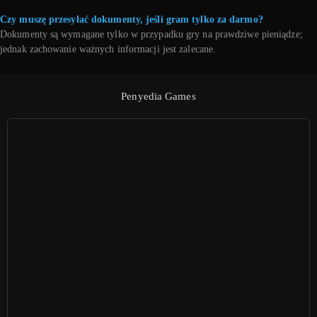
Czy muszę przesyłać dokumenty, jeśli gram tylko za darmo?
Dokumenty są wymagane tylko w przypadku gry na prawdziwe pieniądze;
jednak zachowanie ważnych informacji jest zalecane.
Penyedia Games