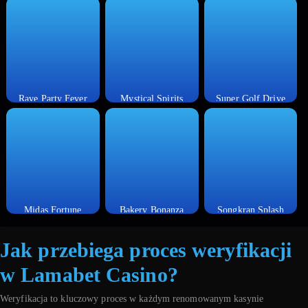
Rave Party Fever
Mystical Spirits
Super Golf Drive
Midas Fortune
Bakery Bonanza
Songkran Splash
Jak przebiega proces weryfikacji
w Lamabet Casino?
Weryfikacja to kluczowy proces w każdym renomowanym kasynie