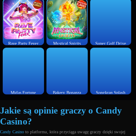
Rave Party Fever
Mystical Spirits
Super Golf Drive
Midas Fortune
Bakery Bonanza
Songkran Splash
Jakie są opinie graczy o Candy
Casino?
Candy Casino
to platforma, która przyciąga uwagę graczy dzięki swojej