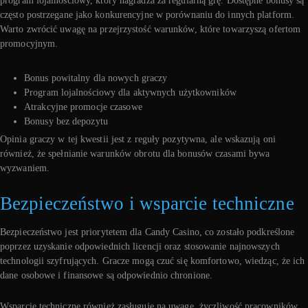
program lojalnościowy, który nagradza za regularną grę. Dostępne bonusy są
często postrzegane jako konkurencyjne w porównaniu do innych platform.
Warto zwrócić uwagę na przejrzystość warunków, które towarzyszą ofertom
promocyjnym.
Bonus powitalny dla nowych graczy
Program lojalnościowy dla aktywnych użytkowników
Atrakcyjne promocje czasowe
Bonusy bez depozytu
Opinia graczy w tej kwestii jest z reguły pozytywna, ale wskazują oni
również, że spełnianie warunków obrotu dla bonusów czasami bywa
wyzwaniem.
Bezpieczeństwo i wsparcie techniczne
Bezpieczeństwo jest priorytetem dla Candy Casino, co zostało podkreślone
poprzez uzyskanie odpowiednich licencji oraz stosowanie najnowszych
technologii szyfrujących. Gracze mogą czuć się komfortowo, wiedząc, że ich
dane osobowe i finansowe są odpowiednio chronione.
Wsparcie techniczne również zasługuje na uwagę, życzliwość pracowników