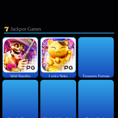
Jackpot Games
Wild Bandito
Lucky Neko
Treasures Fortune