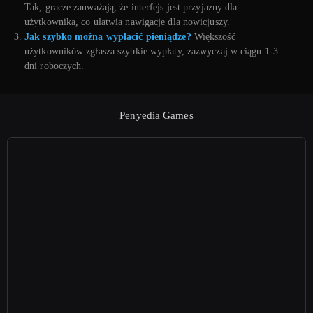
Tak, gracze zauważają, że interfejs jest przyjazny dla
użytkownika, co ułatwia nawigację dla nowicjuszy.
Jak szybko można wypłacić pieniądze?
Większość
użytkowników zgłasza szybkie wypłaty, zazwyczaj w ciągu 1-3
dni roboczych.
Penyedia Games