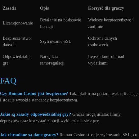
Zasada
Opis
Korzyść dla graczy
Działanie na podstawie
Większe bezpieczeństwo i
Licencjonowanie
licencji
zaufanie
Bezpieczeństwo
Ochrona danych
Szyfrowanie SSL
danych
osobowych
Odpowiedzialna
Narzędzia
Lepsza kontrola nad
gra
samoregulacji
wydatkami
FAQ
Czy Roman Casino jest bezpieczne?
Tak, platforma posiada ważną licencję
i stosuje wysokie standardy bezpieczeństwa.
Jakie są zasady odpowiedzialnej gry?
Gracze mogą ustalać limity
depozytów oraz korzystać z opcji wykluczenia się z gry.
Jak chronione są dane graczy?
Roman Casino stosuje szyfrowanie SSL, co