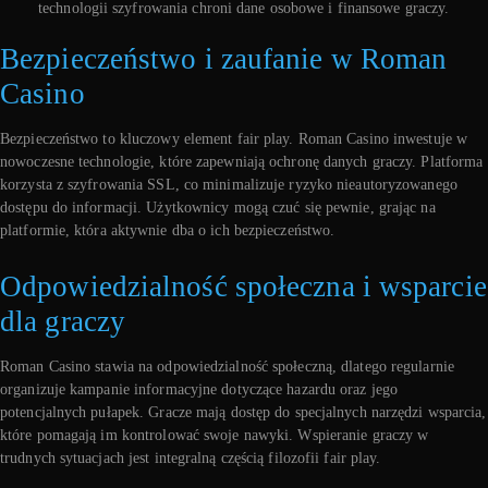
technologii szyfrowania chroni dane osobowe i finansowe graczy.
Bezpieczeństwo i zaufanie w Roman
Casino
Bezpieczeństwo to kluczowy element fair play. Roman Casino inwestuje w
nowoczesne technologie, które zapewniają ochronę danych graczy. Platforma
korzysta z szyfrowania SSL, co minimalizuje ryzyko nieautoryzowanego
dostępu do informacji. Użytkownicy mogą czuć się pewnie, grając na
platformie, która aktywnie dba o ich bezpieczeństwo.
Odpowiedzialność społeczna i wsparcie
dla graczy
Roman Casino stawia na odpowiedzialność społeczną, dlatego regularnie
organizuje kampanie informacyjne dotyczące hazardu oraz jego
potencjalnych pułapek. Gracze mają dostęp do specjalnych narzędzi wsparcia,
które pomagają im kontrolować swoje nawyki. Wspieranie graczy w
trudnych sytuacjach jest integralną częścią filozofii fair play.