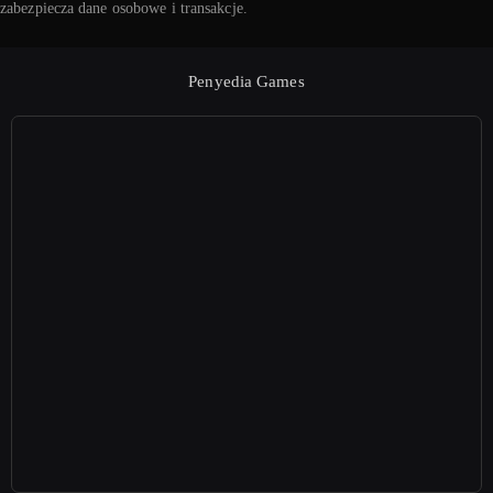
zabezpiecza dane osobowe i transakcje.
Penyedia Games