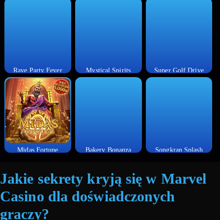
Rave Party Fever
Mystical Spirits
Super Golf Drive
Midas Fortune
Bakery Bonanza
Songkran Splash
Jakie sekrety kryją się w Marvel
Casino dla doświadczonych
graczy?