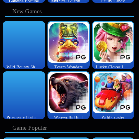
Ganesha Fortune
Mythical Guardians
Fruity Candy
New Games
Wild Bounty Showdown
Totem Wonders
Lucky Clover Lady
Prosperity Fortune Tree
Werewolfs Hunt
Wild Coaster
Game Populer