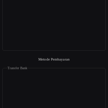
Metode Pembayaran
Transfer Bank