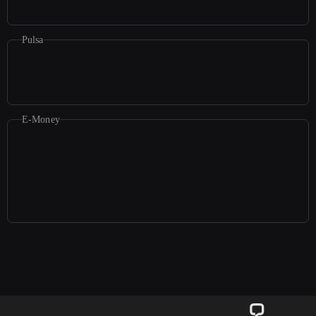
Pulsa
E-Money
©2026
DEWA186
. All rights reserved | 18+