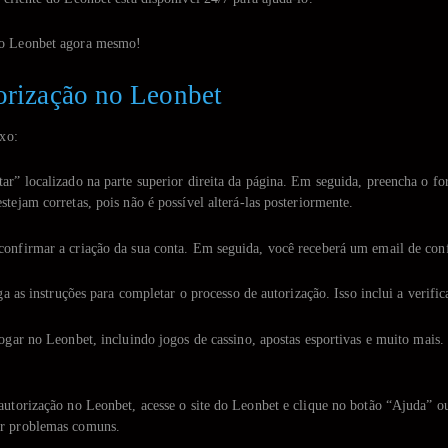
 no Leonbet agora mesmo!
orização no Leonbet
ixo:
ar” localizado na parte superior direita da página. Em seguida, preencha o fo
tejam corretas, pois não é possível alterá-las posteriormente.
confirmar a criação da sua conta. Em seguida, você receberá um email de con
iga as instruções para completar o processo de autorização. Isso inclui a verifi
 jogar no Leonbet, incluindo jogos de cassino, apostas esportivas e muito ma
 autorização no Leonbet, acesse o site do Leonbet e clique no botão “Ajuda” 
er problemas comuns.