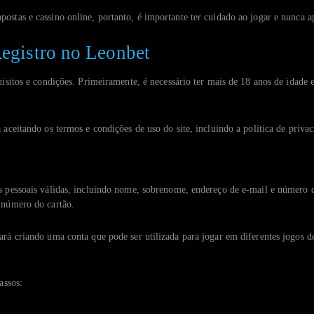
postas e cassino online, portanto, é importante ter cuidado ao jogar e nunca 
Registro no Leonbet
uisitos e condições. Primeiramente, é necessário ter mais de 18 anos de idade 
 aceitando os termos e condições de uso do site, incluindo a política de privac
es pessoais válidas, incluindo nome, sobrenome, endereço de e-mail e número d
o número do cartão.
rá criando uma conta que pode ser utilizada para jogar em diferentes jogos de 
assos: