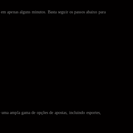
o em apenas alguns minutos. Basta seguir os passos abaixo para
e uma ampla gama de opções de apostas, incluindo esportes,