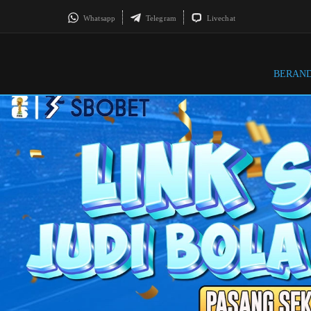
Whatsapp
Telegram
Livechat
BERAN