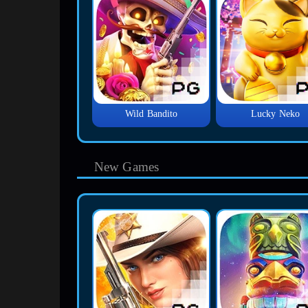
Wild Bandito
Lucky Neko
New Games