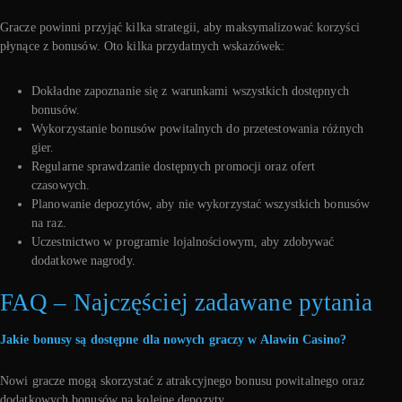
Gracze powinni przyjąć kilka strategii, aby maksymalizować korzyści
płynące z bonusów. Oto kilka przydatnych wskazówek:
Dokładne zapoznanie się z warunkami wszystkich dostępnych
bonusów.
Wykorzystanie bonusów powitalnych do przetestowania różnych
gier.
Regularne sprawdzanie dostępnych promocji oraz ofert
czasowych.
Planowanie depozytów, aby nie wykorzystać wszystkich bonusów
na raz.
Uczestnictwo w programie lojalnościowym, aby zdobywać
dodatkowe nagrody.
FAQ – Najczęściej zadawane pytania
Jakie bonusy są dostępne dla nowych graczy w Alawin Casino?
Nowi gracze mogą skorzystać z atrakcyjnego bonusu powitalnego oraz
dodatkowych bonusów na kolejne depozyty.