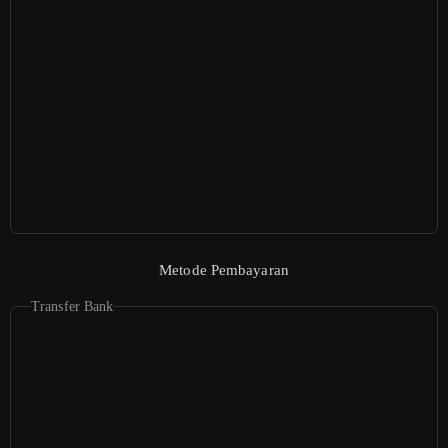
Metode Pembayaran
Transfer Bank