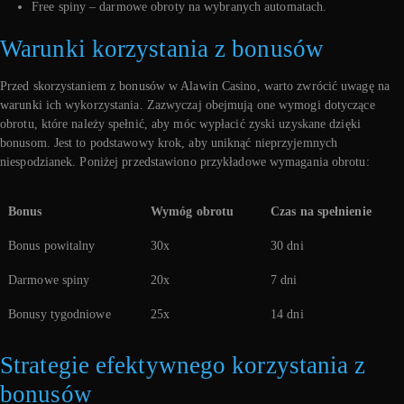
Free spiny – darmowe obroty na wybranych automatach.
Warunki korzystania z bonusów
Przed skorzystaniem z bonusów w Alawin Casino, warto zwrócić uwagę na
warunki ich wykorzystania. Zazwyczaj obejmują one wymogi dotyczące
obrotu, które należy spełnić, aby móc wypłacić zyski uzyskane dzięki
bonusom. Jest to podstawowy krok, aby uniknąć nieprzyjemnych
niespodzianek. Poniżej przedstawiono przykładowe wymagania obrotu:
Bonus
Wymóg obrotu
Czas na spełnienie
Bonus powitalny
30x
30 dni
Darmowe spiny
20x
7 dni
Bonusy tygodniowe
25x
14 dni
Strategie efektywnego korzystania z
bonusów