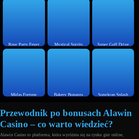
Rave Party Fever
Mystical Spirits
Super Golf Drive
Midas Fortune
Bakery Bonanza
Songkran Splash
Przewodnik po bonusach Alawin
Casino – co warto wiedzieć?
Alawin Casino to platforma, która wyróżnia się na rynku gier online,