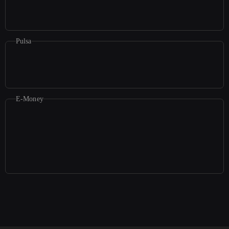
Pulsa
E-Money