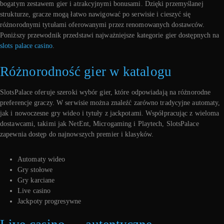
bogatym zestawem gier i atrakcyjnymi bonusami. Dzięki przemyślanej
strukturze, gracze mogą łatwo nawigować po serwisie i cieszyć się
różnorodnymi tytułami oferowanymi przez renomowanych dostawców.
Poniższy przewodnik przedstawi najważniejsze kategorie gier dostępnych na
slots palace casino
.
Różnorodność gier w katalogu
SlotsPalace oferuje szeroki wybór gier, które odpowiadają na różnorodne
preferencje graczy. W serwisie można znaleźć zarówno tradycyjne automaty,
jak i nowoczesne gry wideo i tytuły z jackpotami. Współpracując z wieloma
dostawcami, takimi jak NetEnt, Microgaming i Playtech, SlotsPalace
zapewnia dostęp do najnowszych premier i klasyków.
Automaty wideo
Gry stołowe
Gry karciane
Live casino
Jackpoty progresywne