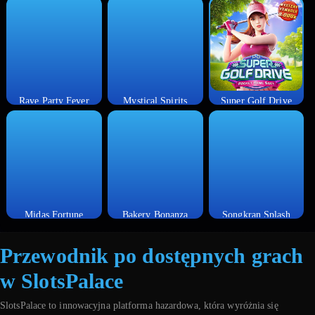
Rave Party Fever
Mystical Spirits
Super Golf Drive
Midas Fortune
Bakery Bonanza
Songkran Splash
Przewodnik po dostępnych grach
w SlotsPalace
SlotsPalace to innowacyjna platforma hazardowa, która wyróżnia się