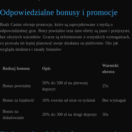
Odpowiedzialne bonusy i promocje
Realz Casino oferuje promocje, które są zaprojektowane z myślą o
odpowiedzialnej grze. Bony powitalne oraz inne oferty są jasne i przejrzyste,
bez ukrytych warunków. Gracze są informowani o wszystkich wymaganiach,
co pozwala im lepiej planować swoje działania na platformie. Oto jak
wygląda struktura i zasady bonusów:
Warunki
Rodzaj bonusu
Opis
obrotu
50% do 500 zł na pierwszy
Bonus powitalny
25x
depozyt
Bonus za lojalność
10% zwrotu od strat co tydzień
Bez wymagań
Bonus na
20% do 300 zł na drugi depozyt
30x
doładowanie