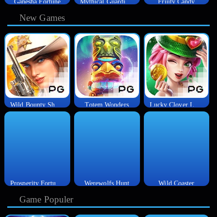
Ganesha Fortune
Mythical Guardians
Fruity Candy
New Games
Wild Bounty Showdown
Totem Wonders
Lucky Clover Lady
Prosperity Fortune Tree
Werewolfs Hunt
Wild Coaster
Game Populer