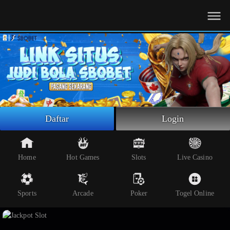
Beranda
Slot Online
Live Casino
Sportsbook
Arcade
Togel Online
Daftar
Login
Poker
Whatsapp
Home
Hot Games
Slots
Live Casino
Telegram
Sports
Arcade
Poker
Togel Online
Livechat