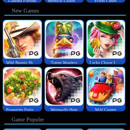
Ganesha Fortune
Mythical Guardians
Fruity Candy
New Games
Wild Bounty Showdown
Totem Wonders
Lucky Clover Lady
Prosperity Fortune Tree
Werewolfs Hunt
Wild Coaster
Game Populer