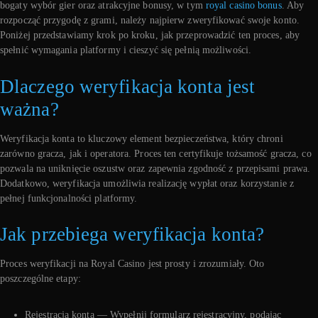
bogaty wybór gier oraz atrakcyjne bonusy, w tym
royal casino bonus
. Aby
rozpocząć przygodę z grami, należy najpierw zweryfikować swoje konto.
Poniżej przedstawiamy krok po kroku, jak przeprowadzić ten proces, aby
spełnić wymagania platformy i cieszyć się pełnią możliwości.
Dlaczego weryfikacja konta jest
ważna?
Weryfikacja konta to kluczowy element bezpieczeństwa, który chroni
zarówno gracza, jak i operatora. Proces ten certyfikuje tożsamość gracza, co
pozwala na uniknięcie oszustw oraz zapewnia zgodność z przepisami prawa.
Dodatkowo, weryfikacja umożliwia realizację wypłat oraz korzystanie z
pełnej funkcjonalności platformy.
Jak przebiega weryfikacja konta?
Proces weryfikacji na Royal Casino jest prosty i zrozumiały. Oto
poszczególne etapy:
Rejestracja konta — Wypełnij formularz rejestracyjny, podając