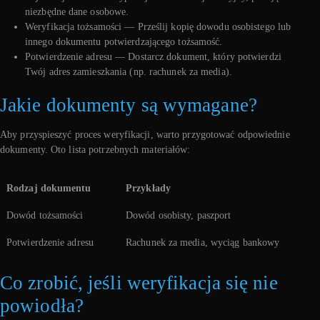
niezbędne dane osobowe.
Weryfikacja tożsamości — Prześlij kopię dowodu osobistego lub
innego dokumentu potwierdzającego tożsamość.
Potwierdzenie adresu — Dostarcz dokument, który potwierdzi
Twój adres zamieszkania (np. rachunek za media).
Jakie dokumenty są wymagane?
Aby przyspieszyć proces weryfikacji, warto przygotować odpowiednie
dokumenty. Oto lista potrzebnych materiałów:
Rodzaj dokumentu
Przykłady
Dowód tożsamości
Dowód osobisty, paszport
Potwierdzenie adresu
Rachunek za media, wyciąg bankowy
Co zrobić, jeśli weryfikacja się nie
powiodła?