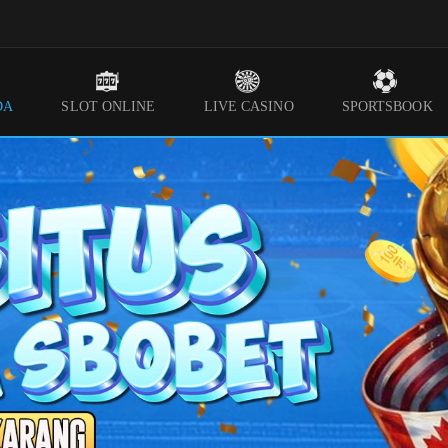
DA
SLOT ONLINE
LIVE CASINO
SPORTSBOOK