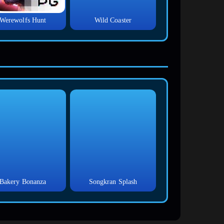
Werewolfs Hunt
Wild Coaster
Bakery Bonanza
Songkran Splash