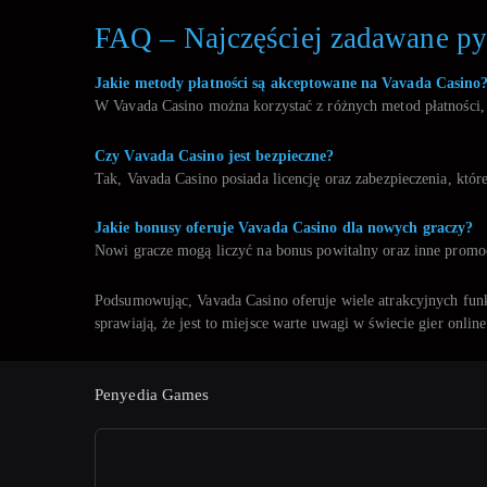
FAQ – Najczęściej zadawane py
Jakie metody płatności są akceptowane na Vavada Casino
W Vavada Casino można korzystać z różnych metod płatności,
Czy Vavada Casino jest bezpieczne?
Tak, Vavada Casino posiada licencję oraz zabezpieczenia, któr
Jakie bonusy oferuje Vavada Casino dla nowych graczy?
Nowi gracze mogą liczyć na bonus powitalny oraz inne promocj
Podsumowując, Vavada Casino oferuje wiele atrakcyjnych funk
sprawiają, że jest to miejsce warte uwagi w świecie gier online
Penyedia Games