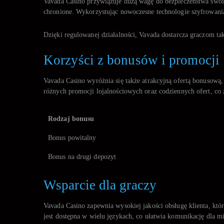
Vavada Casino przywiązuje dużą wagę do bezpieczeństwa swoic
chronione. Wykorzystując nowoczesne technologie szyfrowania,
Dzięki regulowanej działalności, Vavada dostarcza graczom t
Korzyści z bonusów i promocji
Vavada Casino wyróżnia się także atrakcyjną ofertą bonusową,
różnych promocji lojalnościowych oraz codziennych ofert, co 
Rodzaj bonusu
Bonus powitalny
Bonus na drugi depozyt
Wsparcie dla graczy
Vavada Casino zapewnia wysokiej jakości obsługę klienta, któ
jest dostępna w wielu językach, co ułatwia komunikację dla