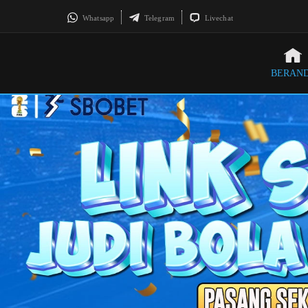
Whatsapp
Telegram
Livechat
BERAN