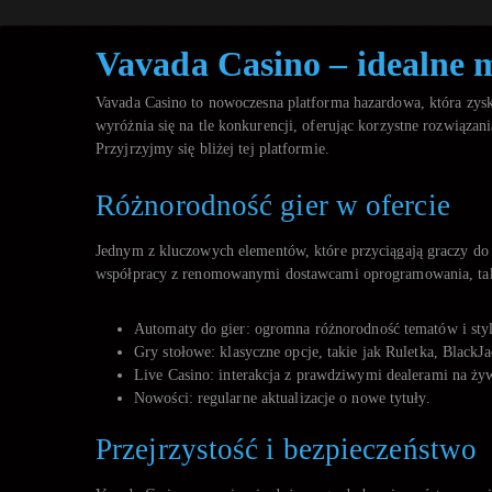
Vavada Casino – idealne m
Vavada Casino to nowoczesna platforma hazardowa, która zys
wyróżnia się na tle konkurencji, oferując korzystne rozwiąz
Przyjrzyjmy się bliżej tej platformie.
Różnorodność gier w ofercie
Jednym z kluczowych elementów, które przyciągają graczy do V
współpracy z renomowanymi dostawcami oprogramowania, taki
Automaty do gier: ogromna różnorodność tematów i sty
Gry stołowe: klasyczne opcje, takie jak Ruletka, BlackJa
Live Casino: interakcja z prawdziwymi dealerami na ży
Nowości: regularne aktualizacje o nowe tytuły.
Przejrzystość i bezpieczeństwo