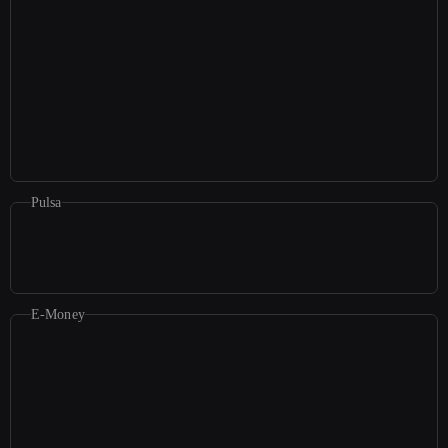
Pulsa
E-Money