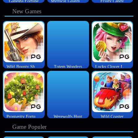
Ganesha Fortune
Mythical Guardians
Fruity Candy
New Games
Wild Bounty Showdown
Totem Wonders
Lucky Clover Lady
Prosperity Fortune Tree
Werewolfs Hunt
Wild Coaster
Game Populer