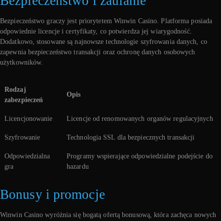
Bezpieczeństwo i zaufanie
Bezpieczeństwo graczy jest priorytetem Winwin Casino. Platforma posiada
odpowiednie licencje i certyfikaty, co potwierdza jej wiarygodność.
Dodatkowo, stosowane są najnowsze technologie szyfrowania danych, co
zapewnia bezpieczeństwo transakcji oraz ochronę danych osobowych
użytkowników.
Rodzaj
Opis
zabezpieczeń
Licencjonowanie
Licencje od renomowanych organów regulacyjnych
Szyfrowanie
Technologia SSL dla bezpiecznych transakcji
Odpowiedzialna
Programy wspierające odpowiedzialne podejście do
gra
hazardu
Bonusy i promocje
Winwin Casino wyróżnia się bogatą ofertą bonusową, która zachęca nowych