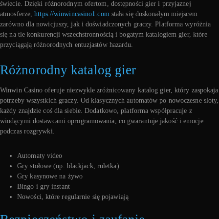
świecie. Dzięki różnorodnym ofertom, dostępności gier i przyjaznej
atmosferze,
https://winwincasino1.com
stała się doskonałym miejscem
zarówno dla nowicjuszy, jak i doświadczonych graczy. Platforma wyróżnia
się na tle konkurencji wszechstronnością i bogatym katalogiem gier, które
przyciągają różnorodnych entuzjastów hazardu.
Różnorodny katalog gier
Winwin Casino oferuje niezwykle zróżnicowany katalog gier, który zaspokaja
potrzeby wszystkich graczy. Od klasycznych automatów po nowoczesne sloty,
każdy znajdzie coś dla siebie. Dodatkowo, platforma współpracuje z
wiodącymi dostawcami oprogramowania, co gwarantuje jakość i emocje
podczas rozgrywki.
Automaty video
Gry stołowe (np. blackjack, ruletka)
Gry kasynowe na żywo
Bingo i gry instant
Nowości, które regularnie się pojawiają