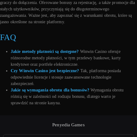
graczy do dołączenia. Oferowane bonusy za rejestrację, a także promocje dla
stałych użytkowników, przyczyniają się do długoterminowego
zaangażowania. Ważne jest, aby zapoznać się z warunkami obrotu, które są
jasno określone na stronie platformy.
FAQ
Jakie metody płatności są dostępne?
Winwin Casino oferuje
różnorodne metody płatności, w tym przelewy bankowe, karty
kredytowe oraz portfele elektroniczne.
Czy Winwin Casino jest bezpieczne?
Tak, platforma posiada
odpowiednie licencje i stosuje zaawansowane technologie
zabezpieczeń.
Jakie są wymagania obrotu dla bonusów?
Wymagania obrotu
różnią się w zależności od rodzaju bonusu, dlatego warto je
sprawdzić na stronie kasyna.
Penyedia Games