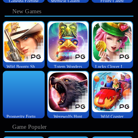
Ganesha Fortune
Mythical Guardians
Fruity Candy
New Games
Wild Bounty Showdown
Totem Wonders
Lucky Clover Lady
Prosperity Fortune Tree
Werewolfs Hunt
Wild Coaster
Game Populer